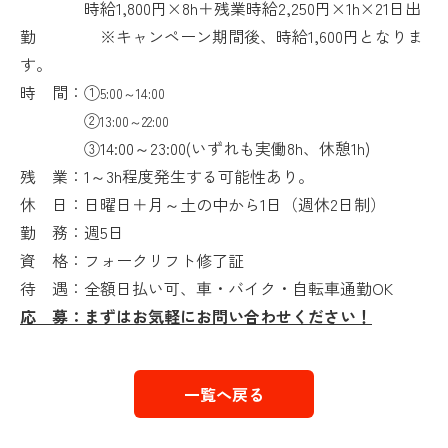
時給1,800円×8h＋
残業時給2,250円×1h×21日出
勤
※キャンペーン期間後、時給1,600円となりま
す。
時 間：①
5:00～14:00
②
13:00～22:00
③14:00～23:00(いずれも実働8h、休憩1h)
残 業：1～3h程度発生する可能性あり。
休 日：
日曜日＋月～土の中から1日（週休2日制）
勤 務：
週5日
資 格：フォークリフト修了証
待 遇：全額日払い可、車・バイク・自転車通勤OK
応 募：まずはお気軽にお問い合わせください！
一覧へ戻る